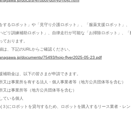
kanagawa.jp/docs/sr4/robot-donyu-hojo.html
をするロボット」や「見守り介護ロボット」、「服薬支援ロボット」、
ハビリ訓練補助ロボット」、自律走行が可能な「お掃除ロボット」、「
っております。
細は、下記のURLからご確認ください。
kanagawa.jp/documents/75493/hojo-flyer2025-05-23.pdf
援補助金は、以下の皆さまが申請できます。
所又は事業所を有する法人・個人事業者等（地方公共団体等を含む）
所又は事業所等（地方公共団体等を含む）
している個人
２)(３)にロボットを貸与するため、ロボットを購入するリース業者・レ