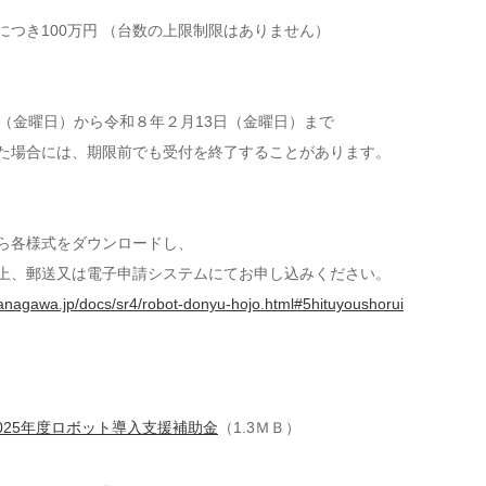
につき100万円 （台数の上限制限はありません）
日（金曜日）から令和８年２月13日（金曜日）まで
た場合には、期限前でも受付を終了することがあります。
ら各様式をダウンロードし、
上、郵送又は電子申請システムにてお申し込みください。
kanagawa.jp/docs/sr4/robot-donyu-hojo.html#5hituyoushorui
025年度ロボット導入支援補助金
（1.3ＭＢ）