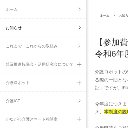
ホーム
ホーム
お知
お知らせ
【参加費
これまで・これからの取組み
令和6年
普及推進協議会・活用研究会について
介護ロボットの
る際の一助とな
介護ロボット
証」ですが、昨
介護ICT
今年度につきま
き、
本制度の説
かながわ介護スマート相談室
今後申請をご検