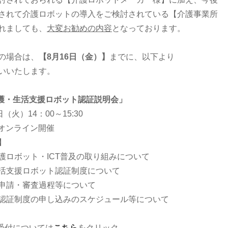
されて介護ロボットの導入をご検討されている【介護事業所
れましても、
大変お勧めの内容
となっております。
の場合は、
【8月16日（金）】
までに、以下より
いいたします。
介護・生活支援
ロボット認証説明会」
日（火）14：00
～15:30
Mオンライン開催
】
護ロボット・ICT普及の取り組みについて
活支援ロボット認証制度について
度の申請・審査過程等について
認証制度の申し込みのスケジュール等について
受付については
こちら
をクリック