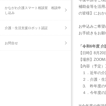
補助金等を活用
かながわ介護スマート相談室 相談申
し込み
の皆様】におか
お申込みご希望
介護・生活支援ロボット認証
お手続きをお願
お問合せ
「令和6年度 
【日時】8月20
【場所】ZOO
【内容（予定）
１．近年の介
２．介護・生
⒊ 昨年
４．今年度の
※今年度の申請